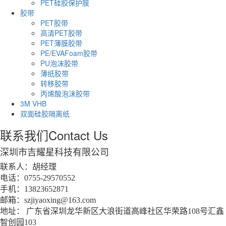
PET硅胶保护膜
胶带
PET胶带
高清PET胶带
PET薄膜胶带
PE/EVAFoam胶带
PU泡沫胶带
薄纸胶带
转移胶带
丙烯酸泡沫胶带
3M VHB
双面硅胶隔离纸
联系我们
Contact Us
深圳市吉耀星科技有限公司
联系人：胡经理
电话：0755-29570552
手机：13823652871
邮箱：szjiyaoxing@163.com
地址： 广东省深圳龙华新区大浪街道高峰社区华荣路108号汇鑫
智创园103