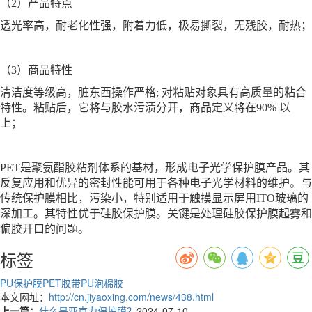
（2）产品特点
透光率高，耐老化性强，附着力低，极易撕裂，无残胶，耐热；
（3）商品特性
清洁度等级高，脏东西操作严格; 对粘贴对象具有高质量的粘合
特性。粘贴后，它将与胶水污渍分开，商品定义将在90% 以
上；
PET是聚氨酯胶粘剂体系的基材，形成电子光学保护膜产品。其
反复应用和优异的密封性能可用于各种电子光学材料的维护。与
传统保护膜相比，污染小，特别适用于触摸显示屏用ITO玻璃的
深加工。其特性优于硅胶保护膜。关键是处理硅胶保护膜起雾和
偏胶开口的问题。
标签
PU保护膜
PET胶带
PU泡棉胶
本文网址：
http://cn.jiyaoxing.com/news/438.html
上一篇：
什么是亚克力保护膜？
2024-07-10